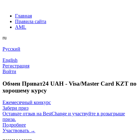
Главная
Правила сайта
AML
ru
Русский
English
Регистрация
Войти
Обмен Приват24 UAH - Visa/Master Card KZT по
хорошему курсу
Ежемесячный конкурс
Забери приз
Оставьте отзыв на BestChange и участвуйте в розыгрыше
приза.
Подробнее
Участвовать →