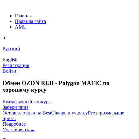
Главная
Правила сайта
AML
ru
Русский
English
Регистрация
Войти
Обмен OZON RUB - Polygon MATIC по
хорошему курсу
Ежемесячный конкурс
Забери приз
Оставьте отзыв на BestChange и участвуйте в розыгрыше
приза.
Подробнее
Участвовать →