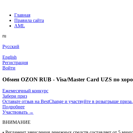
Главная
Правила сайта
AML
ru
Русский
English
Регистрация
Войти
Обмен OZON RUB - Visa/Master Card UZS по хор
Ежемесячный конкурс
Забери приз
Оставьте отзыв на BestChange и участвуйте в розыгрыше приза.
Подробнее
Участвовать →
ВНИМАНИЕ
• Регламент зачисления денежных средств составляет от 5 минут