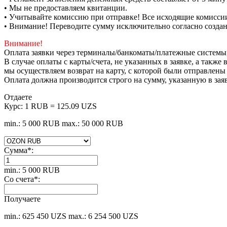
• Мы не предоставляем квитанции.
• Учитывайте комиссию при отправке! Все исходящие комиссии
• Внимание! Переводите сумму исключительно согласно созда
Внимание!
Оплата заявки через терминалы/банкоматы/платежные системы
В случае оплаты с карты/счета, не указанных в заявке, а такж
мы осуществляем возврат на карту, с которой были отправлены
Оплата должна производится строго на сумму, указанную в зая
Отдаете
Курс:
1 RUB = 125.09 UZS
min.: 5 000 RUB
max.: 50 000 RUB
Сумма
*
:
min.: 5 000 RUB
Со счета
*
:
Получаете
min.: 625 450 UZS
max.: 6 254 500 UZS