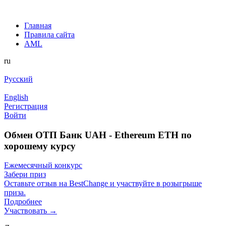
Главная
Правила сайта
AML
ru
Русский
English
Регистрация
Войти
Обмен ОТП Банк UAH - Ethereum ETH по
хорошему курсу
Ежемесячный конкурс
Забери приз
Оставьте отзыв на BestChange и участвуйте в розыгрыше
приза.
Подробнее
Участвовать →