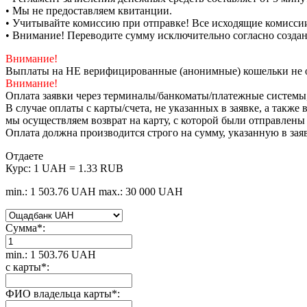
• Мы не предоставляем квитанции.
• Учитывайте комиссию при отправке! Все исходящие комиссии
• Внимание! Переводите сумму исключительно согласно созда
Внимание!
Выплаты на НЕ верифицированные (анонимные) кошельки не 
Внимание!
Оплата заявки через терминалы/банкоматы/платежные системы
В случае оплаты с карты/счета, не указанных в заявке, а такж
мы осуществляем возврат на карту, с которой были отправлены
Оплата должна производится строго на сумму, указанную в зая
Отдаете
Курс:
1 UAH = 1.33 RUB
min.: 1 503.76 UAH
max.: 30 000 UAH
Сумма
*
:
min.: 1 503.76 UAH
с карты
*
:
ФИО владельца карты
*
: