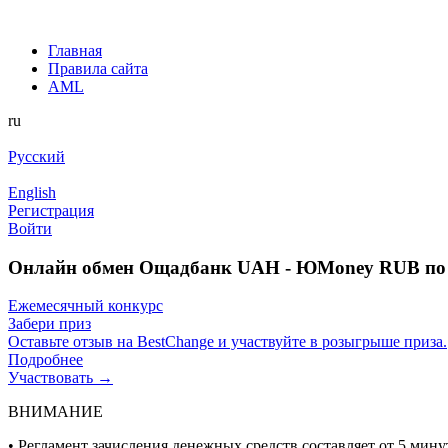
Главная
Правила сайта
AML
ru
Русский
English
Регистрация
Войти
Онлайн обмен Ощадбанк UAH - ЮMoney RUB по 
Ежемесячный конкурс
Забери приз
Оставьте отзыв на BestChange и участвуйте в розыгрыше приза.
Подробнее
Участвовать →
ВНИМАНИЕ
• Регламент зачисления денежных средств составляет от 5 минут