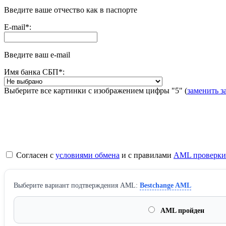
Введите ваше отчество как в паспорте
E-mail
*
:
Введите ваш e-mail
Имя банка СБП
*
:
Выберите все картинки с изображением цифры
"5"
(
заменить з
Согласен с
условиями обмена
и с правилами
AML проверки
Выберите вариант подтверждения AML:
Bestchange AML
AML пройден