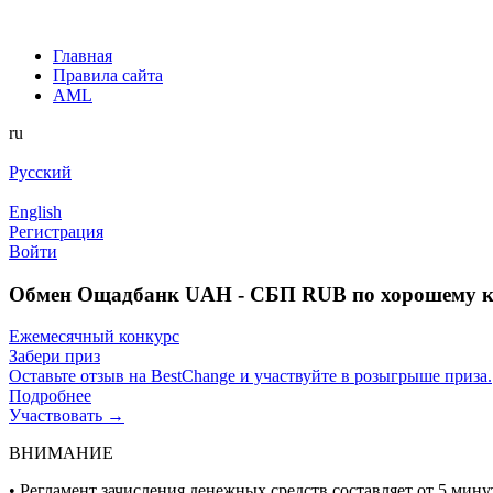
Главная
Правила сайта
AML
ru
Русский
English
Регистрация
Войти
Обмен Ощадбанк UAH - СБП RUB по хорошему к
Ежемесячный конкурс
Забери приз
Оставьте отзыв на BestChange и участвуйте в розыгрыше приза.
Подробнее
Участвовать →
ВНИМАНИЕ
• Регламент зачисления денежных средств составляет от 5 минут