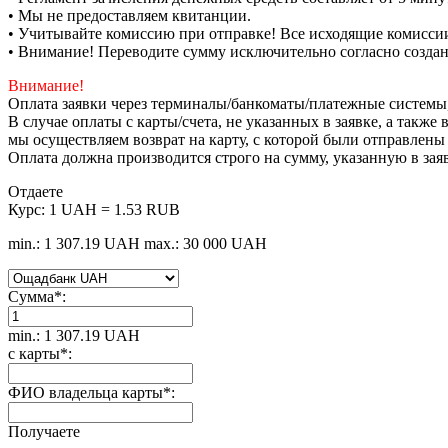
• Мы не предоставляем квитанции.
• Учитывайте комиссию при отправке! Все исходящие комиссии
• Внимание! Переводите сумму исключительно согласно созда
Внимание!
Оплата заявки через терминалы/банкоматы/платежные системы
В случае оплаты с карты/счета, не указанных в заявке, а такж
мы осуществляем возврат на карту, с которой были отправлены
Оплата должна производится строго на сумму, указанную в зая
Отдаете
Курс:
1 UAH = 1.53 RUB
min.: 1 307.19 UAH
max.: 30 000 UAH
Сумма
*
:
min.: 1 307.19 UAH
с карты
*
:
ФИО владельца карты
*
:
Получаете