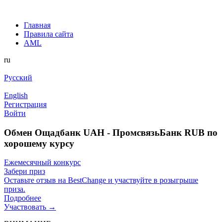
Главная
Правила сайта
AML
ru
Русский
English
Регистрация
Войти
Обмен Ощадбанк UAH - ПромсвязьБанк RUB по
хорошему курсу
Ежемесячный конкурс
Забери приз
Оставьте отзыв на BestChange и участвуйте в розыгрыше
приза.
Подробнее
Участвовать →