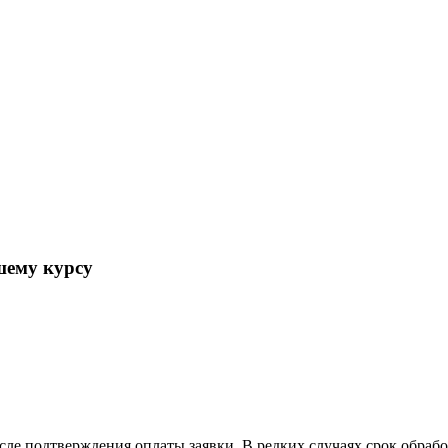
ему курсу
осле подтверждения оплаты заявки. В редких случаях срок обра