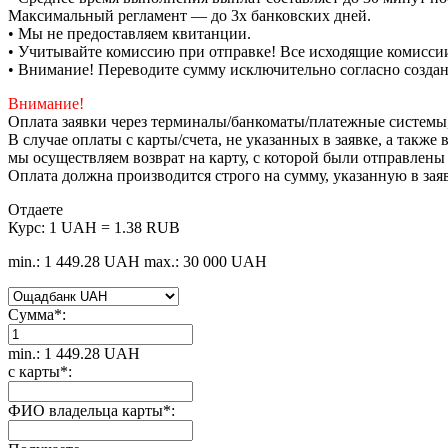
Максимальный регламент — до 3х банковских дней.
• Мы не предоставляем квитанции.
• Учитывайте комиссию при отправке! Все исходящие комиссии
• Внимание! Переводите сумму исключительно согласно созда
Внимание!
Оплата заявки через терминалы/банкоматы/платежные системы
В случае оплаты с карты/счета, не указанных в заявке, а такж
мы осуществляем возврат на карту, с которой были отправлены
Оплата должна производится строго на сумму, указанную в зая
Отдаете
Курс:
1 UAH = 1.38 RUB
min.: 1 449.28 UAH
max.: 30 000 UAH
Сумма
*
:
min.: 1 449.28 UAH
с карты
*
:
ФИО владельца карты
*
: