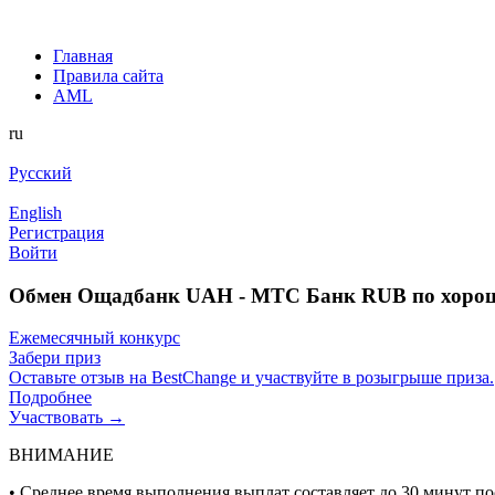
Главная
Правила сайта
AML
ru
Русский
English
Регистрация
Войти
Обмен Ощадбанк UAH - МТС Банк RUB по хорош
Ежемесячный конкурс
Забери приз
Оставьте отзыв на BestChange и участвуйте в розыгрыше приза.
Подробнее
Участвовать →
ВНИМАНИЕ
• Среднее время выполнения выплат составляет до 30 минут п