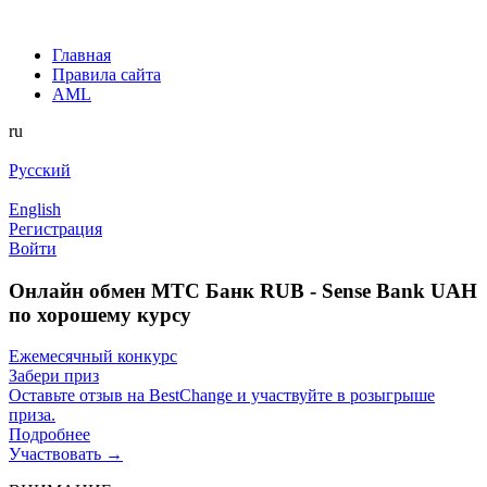
Главная
Правила сайта
AML
ru
Русский
English
Регистрация
Войти
Онлайн обмен МТС Банк RUB - Sense Bank UAH
по хорошему курсу
Ежемесячный конкурс
Забери приз
Оставьте отзыв на BestChange и участвуйте в розыгрыше
приза.
Подробнее
Участвовать →