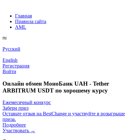
Главная
Правила сайта
AML
ru
Русский
English
Регистрация
Войти
Онлайн обмен МоноБанк UAH - Tether
ARBITRUM USDT по хорошему курсу
Ежемесячный конкурс
Забери приз
Оставьте отзыв на BestChange и участвуйте в розыгрыше
приза.
Подробнее
Участвовать →