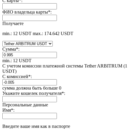
С карты
*
:
ФИО владельца карты
*
:
Получаете
min.: 12 USDT
max.: 174.642 USDT
Сумма
*
:
min.: 12 USDT
С учетом комиссии платежной системы Tether ARBITRUM (1
USDT)
С комиссией
*
:
сумма должна быть больше 0
Укажите кошелек получателя
*
:
Персональные данные
Имя
*
:
Введите ваше имя как в паспорте