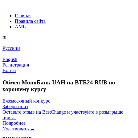
Главная
Правила сайта
AML
ru
Русский
English
Регистрация
Войти
Обмен МоноБанк UAH на ВТБ24 RUB по
хорошему курсу
Ежемесячный конкурс
Забери приз
Оставьте отзыв на BestChange и участвуйте в розыгрыше
приза.
Подробнее
Участвовать →