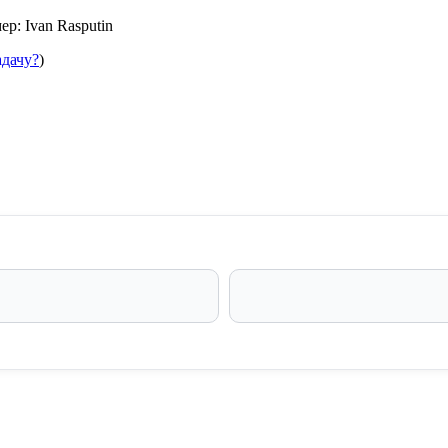
р: Ivan Rasputin
адачу?
)