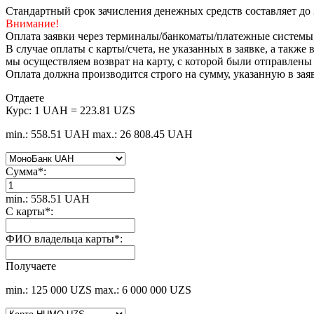
Стандартный срок зачисления денежных средств составляет до 
Внимание!
Оплата заявки через терминалы/банкоматы/платежные системы
В случае оплаты с карты/счета, не указанных в заявке, а такж
мы осуществляем возврат на карту, с которой были отправлены
Оплата должна производится строго на сумму, указанную в зая
Отдаете
Курс:
1 UAH = 223.81 UZS
min.: 558.51 UAH
max.: 26 808.45 UAH
Сумма
*
:
min.: 558.51 UAH
С карты
*
:
ФИО владельца карты
*
:
Получаете
min.: 125 000 UZS
max.: 6 000 000 UZS