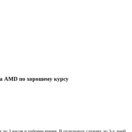
а AMD по хорошему курсу
 до 3 часов в рабочее время. В отдельных случаях до 3-х дней.