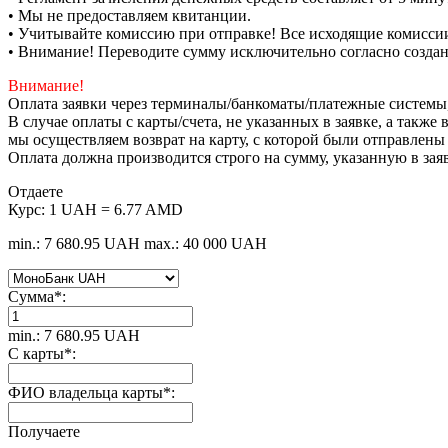
• Мы не предоставляем квитанции.
• Учитывайте комиссию при отправке! Все исходящие комиссии
• Внимание! Переводите сумму исключительно согласно созда
Внимание!
Оплата заявки через терминалы/банкоматы/платежные системы
В случае оплаты с карты/счета, не указанных в заявке, а такж
мы осуществляем возврат на карту, с которой были отправлены
Оплата должна производится строго на сумму, указанную в зая
Отдаете
Курс:
1 UAH = 6.77 AMD
min.: 7 680.95 UAH
max.: 40 000 UAH
Сумма
*
:
min.: 7 680.95 UAH
С карты
*
:
ФИО владельца карты
*
:
Получаете