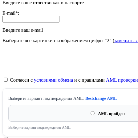
Введите ваше отчество как в паспорте
E-mail
*
:
Введите ваш e-mail
Выберите все картинки с изображением цифры
"2"
(
заменить з
Согласен с
условиями обмена
и с правилами
AML проверки
Выберите вариант подтверждения AML:
Bestchange AML
AML пройден
Выберите вариант подтверждения AML.