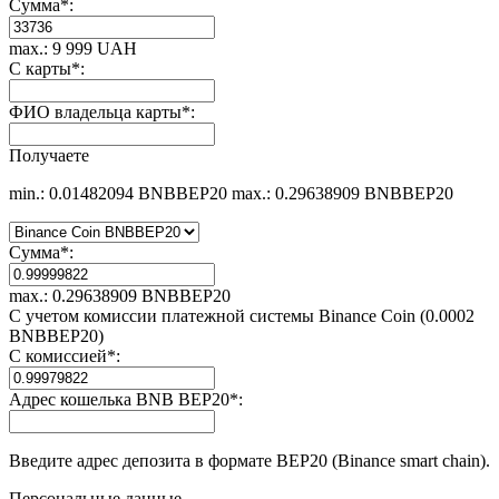
Сумма
*
:
max.: 9 999 UAH
С карты
*
:
ФИО владельца карты
*
:
Получаете
min.: 0.01482094 BNBBEP20
max.: 0.29638909 BNBBEP20
Сумма
*
:
max.: 0.29638909 BNBBEP20
С учетом комиссии платежной системы Binance Coin (0.0002
BNBBEP20)
С комиссией
*
:
Адрес кошелька BNB BEP20
*
:
Введите адрес депозита в формате BEP20 (Binance smart chain).
Персональные данные