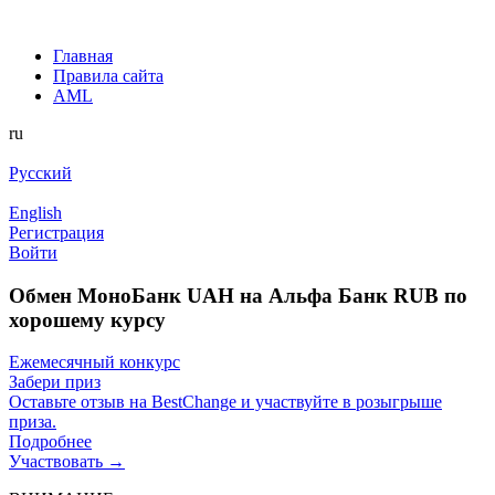
Главная
Правила сайта
AML
ru
Русский
English
Регистрация
Войти
Обмен МоноБанк UAH на Альфа Банк RUB по
хорошему курсу
Ежемесячный конкурс
Забери приз
Оставьте отзыв на BestChange и участвуйте в розыгрыше
приза.
Подробнее
Участвовать →