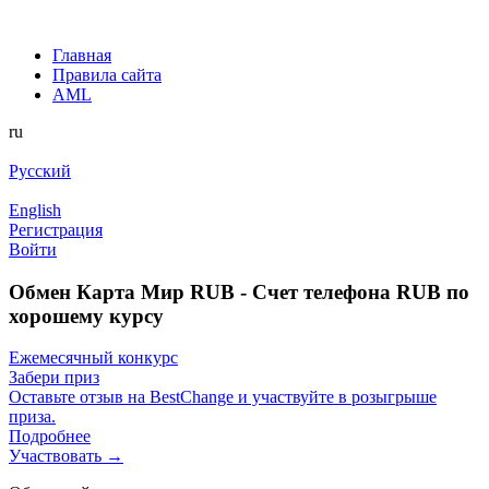
Главная
Правила сайта
AML
ru
Русский
English
Регистрация
Войти
Обмен Карта Мир RUB - Счет телефона RUB по
хорошему курсу
Ежемесячный конкурс
Забери приз
Оставьте отзыв на BestChange и участвуйте в розыгрыше
приза.
Подробнее
Участвовать →