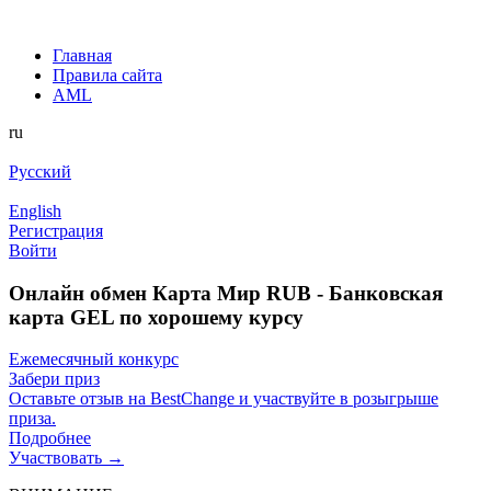
Главная
Правила сайта
AML
ru
Русский
English
Регистрация
Войти
Онлайн обмен Карта Мир RUB - Банковская
карта GEL по хорошему курсу
Ежемесячный конкурс
Забери приз
Оставьте отзыв на BestChange и участвуйте в розыгрыше
приза.
Подробнее
Участвовать →