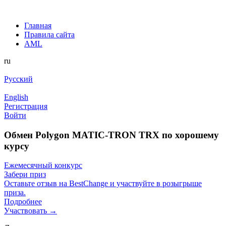
Главная
Правила сайта
AML
ru
Русский
English
Регистрация
Войти
Обмен Polygon MATIC-TRON TRX по хорошему
курсу
Ежемесячный конкурс
Забери приз
Оставьте отзыв на BestChange и участвуйте в розыгрыше
приза.
Подробнее
Участвовать →