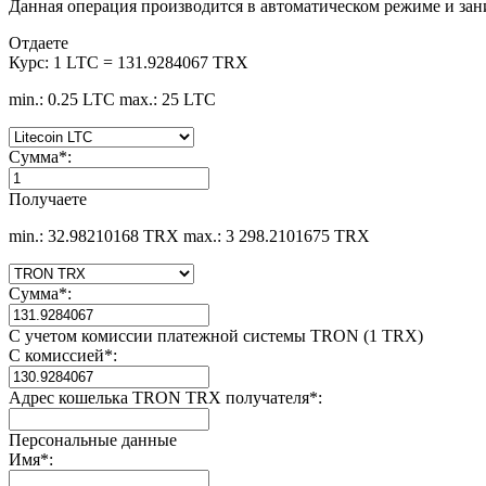
Данная операция производится в автоматическом режиме и зан
Отдаете
Курс:
1 LTC = 131.9284067 TRX
min.: 0.25 LTC
max.: 25 LTC
Сумма
*
:
Получаете
min.: 32.98210168 TRX
max.: 3 298.2101675 TRX
Сумма
*
:
С учетом комиссии платежной системы TRON (1 TRX)
С комиссией
*
:
Адрес кошелька TRON TRX получателя
*
:
Персональные данные
Имя
*
: