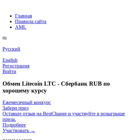
Главная
Правила сайта
AML
ru
Русский
English
Регистрация
Войти
Обмен Litecoin LTC - Сбербанк RUB по
хорошему курсу
Ежемесячный конкурс
Забери приз
Оставьте отзыв на BestChange и участвуйте в розыгрыше
приза.
Подробнее
Участвовать →