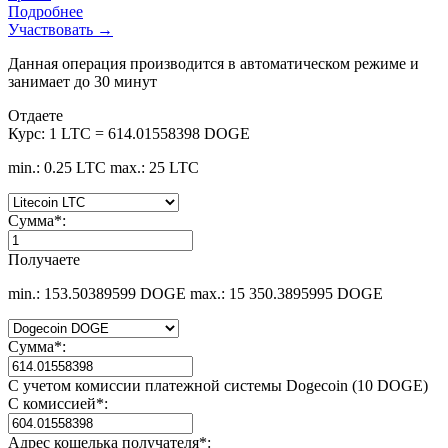
Подробнее
Участвовать →
Данная операция производится в автоматическом режиме и
занимает до 30 минут
Отдаете
Курс:
1 LTC = 614.01558398 DOGE
min.: 0.25 LTC
max.: 25 LTC
Сумма
*
:
Получаете
min.: 153.50389599 DOGE
max.: 15 350.3895995 DOGE
Сумма
*
:
С учетом комиссии платежной системы Dogecoin (10 DOGE)
С комиссией
*
:
Адрес кошелька получателя
*
: