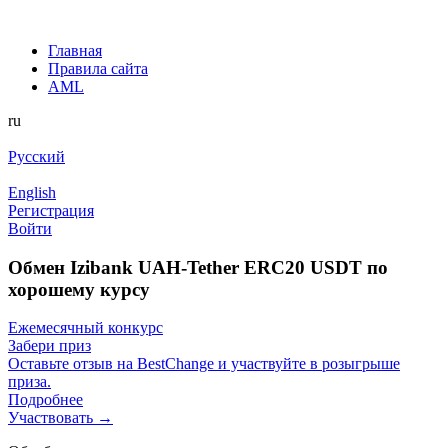
Главная
Правила сайта
AML
ru
Русский
English
Регистрация
Войти
Обмен Izibank UAH-Tether ERC20 USDT по
хорошему курсу
Ежемесячный конкурс
Забери приз
Оставьте отзыв на BestChange и участвуйте в розыгрыше
приза.
Подробнее
Участвовать →