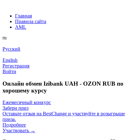
Главная
Правила сайта
AML
ru
Русский
English
Регистрация
Войти
Онлайн обмен Izibank UAH - OZON RUB по
хорошему курсу
Ежемесячный конкурс
Забери приз
Оставьте отзыв на BestChange и участвуйте в розыгрыше
приза.
Подробнее
Участвовать →