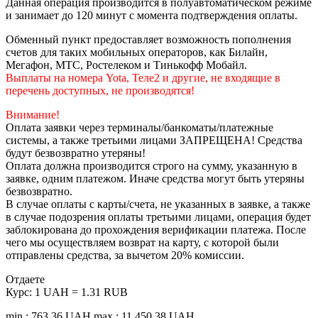
Данная операция производится в полуавтоматическом режиме
и занимает до 120 минут с момента подтверждения оплаты.
Обменный пункт предоставляет возможность пополнения
счетов для таких мобильных операторов, как Билайн,
Мегафон, МТС, Ростелеком и Тинькофф Мобайл.
Выплаты на номера Yota, Теле2 и другие, не входящие в
перечень доступных, не производятся!
Внимание!
Оплата заявки через терминалы/банкоматы/платежные
системы, а также третьими лицами ЗАПРЕЩЕНА! Средства
будут безвозвратно утеряны!
Оплата должна производится строго на сумму, указанную в
заявке, одним платежом. Иначе средства могут быть утеряны
безвозвратно.
В случае оплаты с карты/счета, не указанных в заявке, а также
в случае подозрения оплаты третьими лицами, операция будет
заблокирована до прохождения верификации платежа. После
чего мы осуществляем возврат на карту, с которой были
отправлены средства, за вычетом 20% комиссии.
Отдаете
Курс:
1 UAH = 1.31 RUB
min.: 763.36 UAH
max.: 11 450.38 UAH