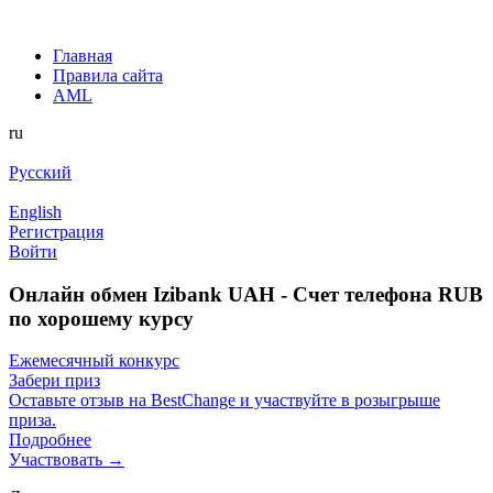
Главная
Правила сайта
AML
ru
Русский
English
Регистрация
Войти
Онлайн обмен Izibank UAH - Счет телефона RUB
по хорошему курсу
Ежемесячный конкурс
Забери приз
Оставьте отзыв на BestChange и участвуйте в розыгрыше
приза.
Подробнее
Участвовать →