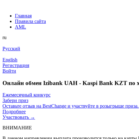
Главная
Правила сайта
AML
ru
Русский
English
Регистрация
Войти
Онлайн обмен Izibank UAH - Kaspi Bank KZT по 
Ежемесячный конкурс
Забери приз
Оставьте отзыв на BestChange и участвуйте в розыгрыше приза.
Подробнее
Участвовать →
ВНИМАНИЕ
В данном направлении выплата производится только на карты K