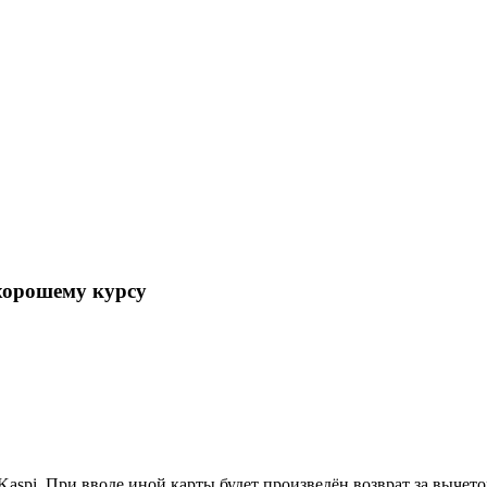
хорошему курсу
aspi. При вводе иной карты будет произведён возврат за вычет