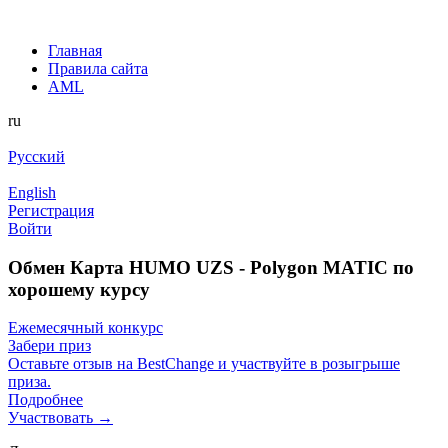
Главная
Правила сайта
AML
ru
Русский
English
Регистрация
Войти
Обмен Карта HUMO UZS - Polygon MATIC по
хорошему курсу
Ежемесячный конкурс
Забери приз
Оставьте отзыв на BestChange и участвуйте в розыгрыше
приза.
Подробнее
Участвовать →