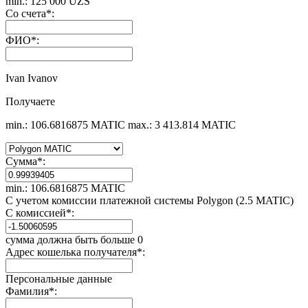
min.: 125 000 UZS
Со счета
*
:
ФИО
*
:
Ivan Ivanov
Получаете
min.: 106.6816875 MATIC
max.: 3 413.814 MATIC
Сумма
*
:
min.: 106.6816875 MATIC
С учетом комиссии платежной системы Polygon (2.5 MATIC)
С комиссией
*
:
сумма должна быть больше 0
Адрес кошелька получателя
*
:
Персональные данные
Фамилия
*
: