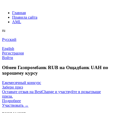
Главная
Правила сайта
AML
ru
Русский
English
Регистрация
Войти
Обмен Газпромбанк RUB на Ощадбанк UAH по
хорошему курсу
Ежемесячный конкурс
Забери приз
Оставьте отзыв на BestChange и участвуйте в розыгрыше
приза.
Подробнее
Участвовать →