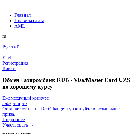
Главная
Правила сайта
AML
ru
Русский
English
Регистрация
Войти
Обмен Газпромбанк RUB - Visa/Master Card UZS
по хорошему курсу
Ежемесячный конкурс
Забери приз
Оставьте отзыв на BestChange и участвуйте в розыгрыше
приза.
Подробнее
Участвовать →