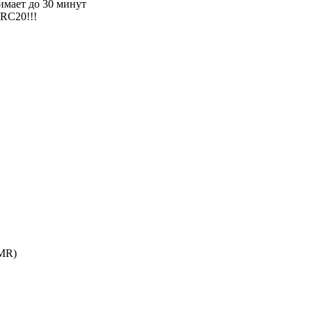
имает до 30 минут
ERC20!!!
MR)