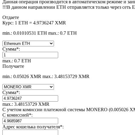
Данная операция производится в автоматическом режиме и зан
!!!В данном направлении ETH отправляется только через сеть 
Отдаете
Курс:
1 ETH = 4.9736247 XMR
min.: 0.01010531 ETH
max.: 0.7 ETH
Сумма
*
:
max.: 0.7 ETH
Получаете
min.: 0.05026 XMR
max.: 3.48153729 XMR
Сумма
*
:
max.: 3.48153729 XMR
С учетом комиссии платежной системы MONERO (0.005026 X
С комиссией
*
:
Адрес кошелька получателя
*
: