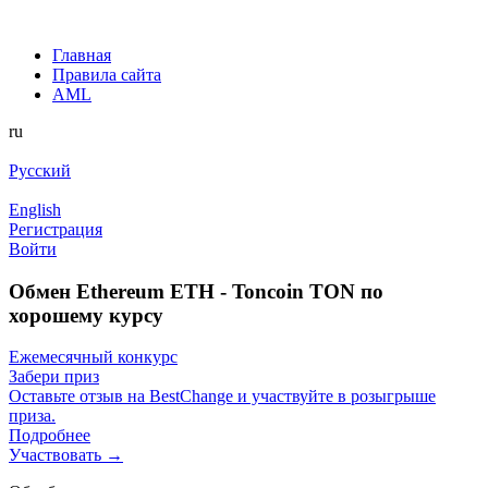
Главная
Правила сайта
AML
ru
Русский
English
Регистрация
Войти
Обмен Ethereum ETH - Toncoin TON по
хорошему курсу
Ежемесячный конкурс
Забери приз
Оставьте отзыв на BestChange и участвуйте в розыгрыше
приза.
Подробнее
Участвовать →