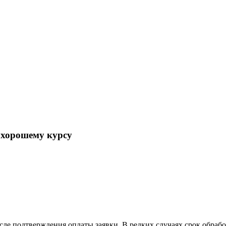
 хорошему курсу
осле подтверждения оплаты заявки. В редких случаях срок обра