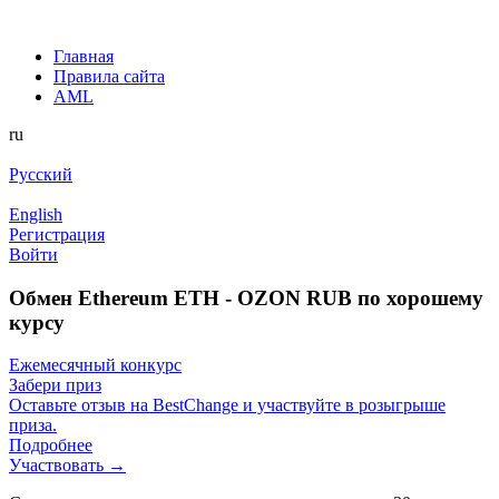
Главная
Правила сайта
AML
ru
Русский
English
Регистрация
Войти
Обмен Ethereum ETH - OZON RUB по хорошему
курсу
Ежемесячный конкурс
Забери приз
Оставьте отзыв на BestChange и участвуйте в розыгрыше
приза.
Подробнее
Участвовать →