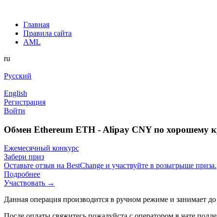
Главная
Правила сайта
AML
ru
Русский
English
Регистрация
Войти
Обмен Ethereum ETH - Alipay CNY по хорошему к
Ежемесячный конкурс
Забери приз
Оставьте отзыв на BestChange и участвуйте в розыгрыше приза.
Подробнее
Участвовать →
Данная операция производится в ручном режиме и занимает до
После оплаты свяжитесь пожалуйста с оператором в чате подде