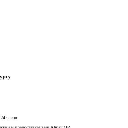
урсу
 24 часов
ржки и предоставьте ваш Alipay QR