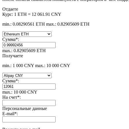
Отдаете
Курс:
1 ETH = 12 061.91 CNY
min.: 0.08290561 ETH
max.: 0.82905609 ETH
Сумма
*
:
max.: 0.82905609 ETH
Получаете
min.: 1 000 CNY
max.: 10 000 CNY
Сумма
*
:
max.: 10 000 CNY
На счет
*
:
Персональные данные
E-mail
*
: