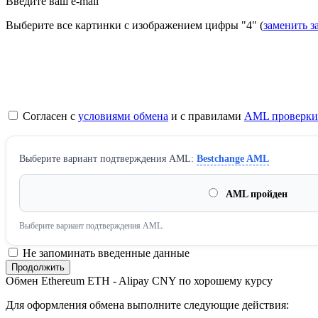
Введите ваш e-mail
Выберите все картинки с изображением цифры
"4"
(
заменить з
Согласен с
условиями обмена
и с правилами
AML проверки
Выберите вариант подтверждения AML:
Bestchange AML
AML пройден
Выберите вариант подтверждения AML.
Не запоминать введенные данные
Обмен Ethereum ETH - Alipay CNY по хорошему курсу
Для оформления обмена выполните следующие действия: