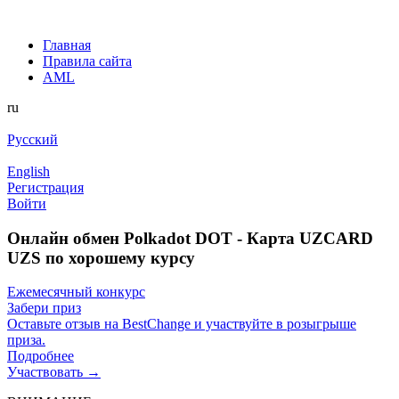
Главная
Правила сайта
AML
ru
Русский
English
Регистрация
Войти
Онлайн обмен Polkadot DOT - Карта UZCARD
UZS по хорошему курсу
Ежемесячный конкурс
Забери приз
Оставьте отзыв на BestChange и участвуйте в розыгрыше
приза.
Подробнее
Участвовать →