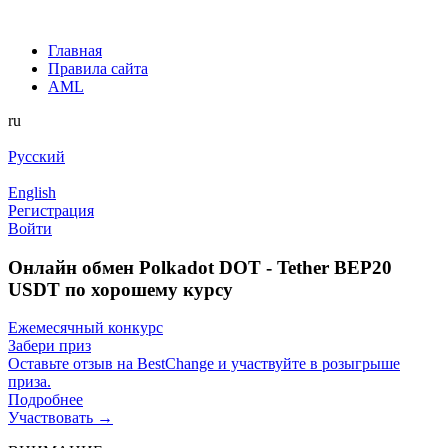
Главная
Правила сайта
AML
ru
Русский
English
Регистрация
Войти
Онлайн обмен Polkadot DOT - Tether BEP20
USDT по хорошему курсу
Ежемесячный конкурс
Забери приз
Оставьте отзыв на BestChange и участвуйте в розыгрыше
приза.
Подробнее
Участвовать →