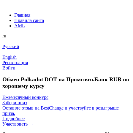
Главная
Правила сайта
AML
ru
Русский
English
Регистрация
Войти
Обмен Polkadot DOT на ПромсвязьБанк RUB по
хорошему курсу
Ежемесячный конкурс
Забери приз
Оставьте отзыв на BestChange и участвуйте в розыгрыше
приза.
Подробнее
Участвовать →