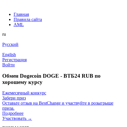
Главная
Правила сайта
AML
ru
Русский
English
Регистрация
Войти
Обмен Dogecoin DOGE - ВТБ24 RUB по
хорошему курсу
Ежемесячный конкурс
Забери приз
Оставьте отзыв на BestChange и участвуйте в розыгрыше
приза.
Подробнее
Участвовать →