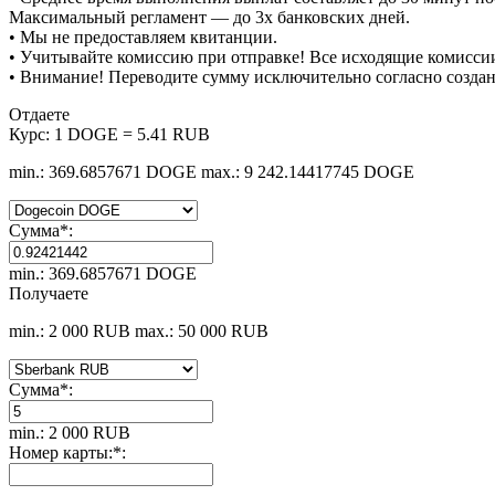
Максимальный регламент — до 3х банковских дней.
• Мы не предоставляем квитанции.
• Учитывайте комиссию при отправке! Все исходящие комиссии
• Внимание! Переводите сумму исключительно согласно созда
Отдаете
Курс:
1 DOGE = 5.41 RUB
min.: 369.6857671 DOGE
max.: 9 242.14417745 DOGE
Сумма
*
:
min.: 369.6857671 DOGE
Получаете
min.: 2 000 RUB
max.: 50 000 RUB
Сумма
*
:
min.: 2 000 RUB
Номер карты:
*
: