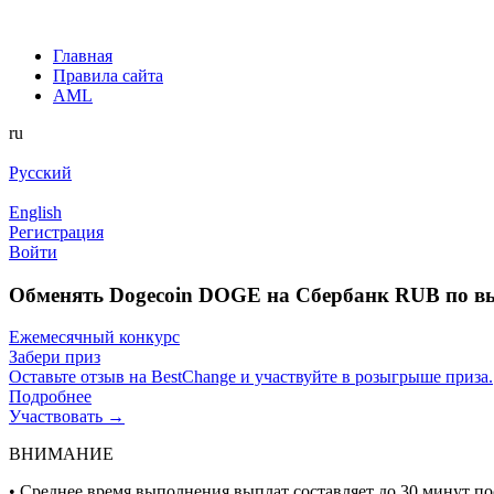
Главная
Правила сайта
AML
ru
Русский
English
Регистрация
Войти
Обменять Dogecoin DOGE на Сбербанк RUB по в
Ежемесячный конкурс
Забери приз
Оставьте отзыв на BestChange и участвуйте в розыгрыше приза.
Подробнее
Участвовать →
ВНИМАНИЕ
• Среднее время выполнения выплат составляет до 30 минут п