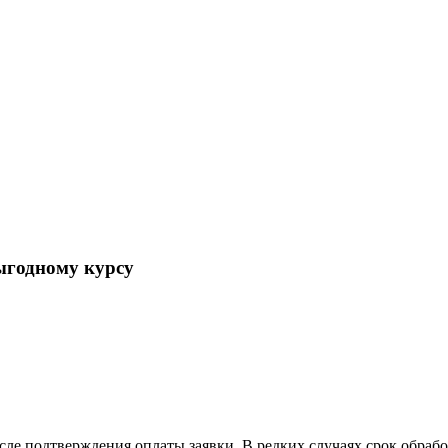
ыгодному курсу
осле подтверждения оплаты заявки. В редких случаях срок обра