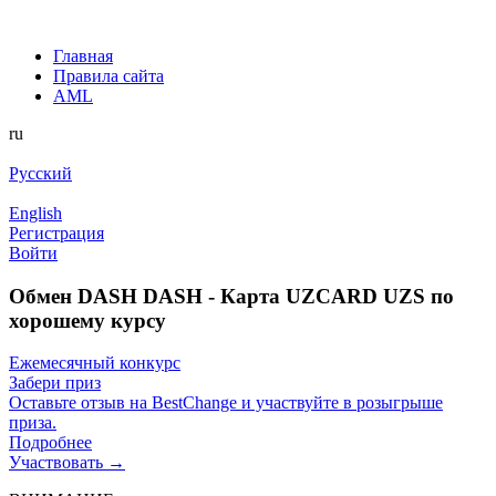
Главная
Правила сайта
AML
ru
Русский
English
Регистрация
Войти
Обмен DASH DASH - Карта UZCARD UZS по
хорошему курсу
Ежемесячный конкурс
Забери приз
Оставьте отзыв на BestChange и участвуйте в розыгрыше
приза.
Подробнее
Участвовать →