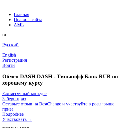
Главная
Правила сайта
AML
ru
Русский
English
Регистрация
Войти
Обмен DASH DASH - Тинькофф Банк RUB по
хорошему курсу
Ежемесячный конкурс
Забери приз
Оставьте отзыв на BestChange и участвуйте в розыгрыше
приза.
Подробнее
Участвовать →