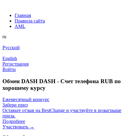
Главная
Правила сайта
AML
ru
Русский
English
Регистрация
Войти
Обмен DASH DASH - Счет телефона RUB по
хорошему курсу
Ежемесячный конкурс
Забери приз
Оставьте отзыв на BestChange и участвуйте в розыгрыше
приза.
Подробнее
Участвовать →