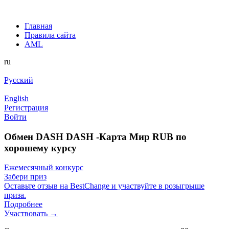
Главная
Правила сайта
AML
ru
Русский
English
Регистрация
Войти
Обмен DASH DASH -Карта Мир RUB по
хорошему курсу
Ежемесячный конкурс
Забери приз
Оставьте отзыв на BestChange и участвуйте в розыгрыше
приза.
Подробнее
Участвовать →