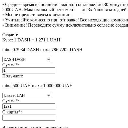
• Среднее время выполнения выплат составляет до 30 минут по
2000UAH. Максимальный регламент — до 3х банковских дней.
• Мы не предоставляем квитанции.
• Учитывайте комиссию при отправке! Все исходящие комиссии
• Внимание! Переводите сумму исключительно согласно созда
Отдаете
Курс:
1 DASH = 1 271.1 UAH
min.: 0.3934 DASH
max.: 786.7202 DASH
Сумма
*
:
Получаете
min.: 500 UAH
max.: 1 000 000 UAH
Сумма
*
:
С карты
*
:
Введите номер карты получателя