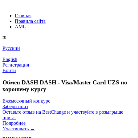
Главная
Правила сайта
AML
ru
Русский
English
Регистрация
Войти
Обмен DASH DASH - Visa/Master Card UZS по
хорошему курсу
Ежемесячный конкурс
Забери приз
Оставьте отзыв на BestChange и участвуйте в розыгрыше
приза.
Подробнее
Участвовать →