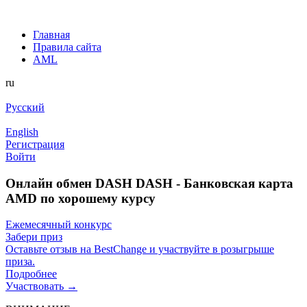
Главная
Правила сайта
AML
ru
Русский
English
Регистрация
Войти
Онлайн обмен DASH DASH - Банковская карта
AMD по хорошему курсу
Ежемесячный конкурс
Забери приз
Оставьте отзыв на BestChange и участвуйте в розыгрыше
приза.
Подробнее
Участвовать →