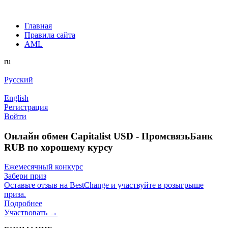
Главная
Правила сайта
AML
ru
Русский
English
Регистрация
Войти
Онлайн обмен Capitalist USD - ПромсвязьБанк
RUB по хорошему курсу
Ежемесячный конкурс
Забери приз
Оставьте отзыв на BestChange и участвуйте в розыгрыше
приза.
Подробнее
Участвовать →