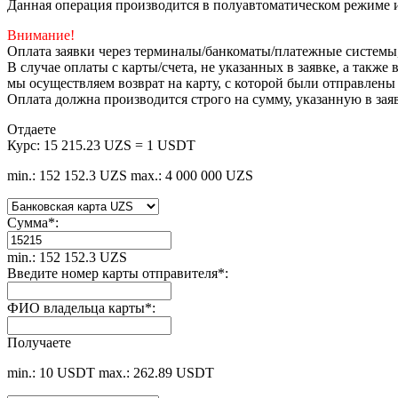
Данная операция производится в полуавтоматическом режиме и
Внимание!
Оплата заявки через терминалы/банкоматы/платежные системы
В случае оплаты с карты/счета, не указанных в заявке, а такж
мы осуществляем возврат на карту, с которой были отправлены
Оплата должна производится строго на сумму, указанную в зая
Отдаете
Курс:
15 215.23 UZS = 1 USDT
min.: 152 152.3 UZS
max.: 4 000 000 UZS
Сумма
*
:
min.: 152 152.3 UZS
Введите номер карты отправителя
*
:
ФИО владельца карты
*
:
Получаете
min.: 10 USDT
max.: 262.89 USDT