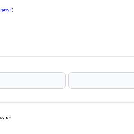
адачу?
)
 курсу