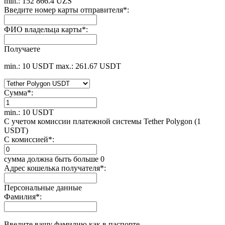
min.: 152 866.4 UZS
Введите номер карты отправителя
*
:
ФИО владельца карты
*
:
Получаете
min.: 10 USDT
max.: 261.67 USDT
Сумма
*
:
min.: 10 USDT
С учетом комиссии платежной системы Tether Polygon (1
USDT)
С комиссией
*
:
сумма должна быть больше 0
Адрес кошелька получателя
*
:
Персональные данные
Фамилия
*
:
Введите вашу фамилию как в паспорте