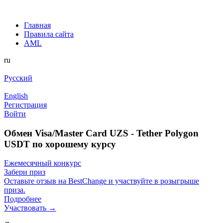
Главная
Правила сайта
AML
ru
Русский
English
Регистрация
Войти
Обмен Visa/Master Card UZS - Tether Polygon
USDT по хорошему курсу
Ежемесячный конкурс
Забери приз
Оставьте отзыв на BestChange и участвуйте в розыгрыше
приза.
Подробнее
Участвовать →