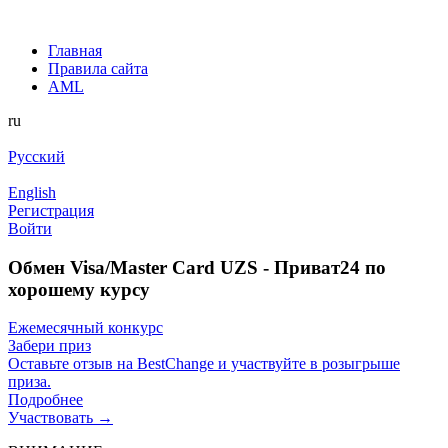
Главная
Правила сайта
AML
ru
Русский
English
Регистрация
Войти
Обмен Visa/Master Card UZS - Приват24 по
хорошему курсу
Ежемесячный конкурс
Забери приз
Оставьте отзыв на BestChange и участвуйте в розыгрыше
приза.
Подробнее
Участвовать →