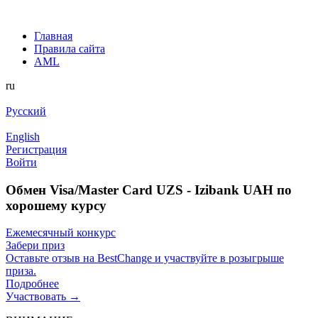
Главная
Правила сайта
AML
ru
Русский
English
Регистрация
Войти
Обмен Visa/Master Card UZS - Izibank UAH по
хорошему курсу
Ежемесячный конкурс
Забери приз
Оставьте отзыв на BestChange и участвуйте в розыгрыше
приза.
Подробнее
Участвовать →